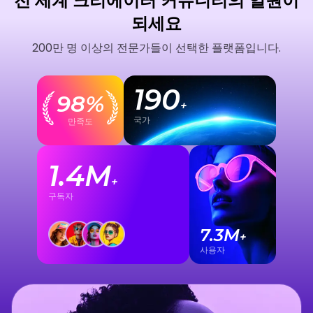
전 세계 크리에이터 커뮤니티의 일원이
되세요
200만 명 이상의 전문가들이 선택한 플랫폼입니다.
190
98
%
+
국가
만족도
1.4
M
+
구독자
7.3
M
+
사용자