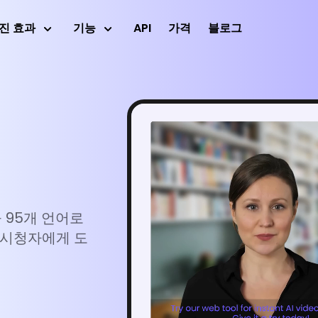
진 효과
기능
API
가격
블로그
다운로드
활용 사
을 95개 언어로
 시청자에게 도