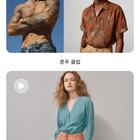
쿵푸 클럽